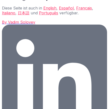
Diese Seite ist auch in
English
,
Español
,
Français
,
Italiano
,
日本語
und
Português
verfügbar.
By
Vadim Solovey