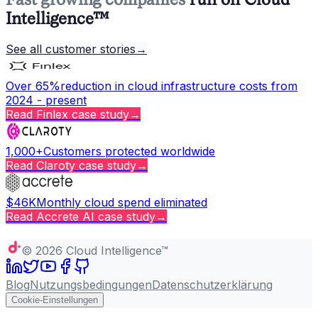
Intelligence™
See all customer stories
→
Over 65%
reduction in cloud infrastructure costs from
2024 - present
Read
Finlex
case study
→
1,000+
Customers protected worldwide
Read
Claroty
case study
→
$46K
Monthly cloud spend eliminated
Read
Accrete AI
case study
→
Copy page
©
2026
Cloud Intelligence™
Blog
Nutzungsbedingungen
Datenschutzerklärung
Cookie-Einstellungen