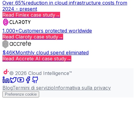
Over 65%
reduction in cloud infrastructure costs from
2024 - present
Read
Finlex
case study
→
1,000+
Customers protected worldwide
Read
Claroty
case study
→
$46K
Monthly cloud spend eliminated
Read
Accrete AI
case study
→
Copy page
©
2026
Cloud Intelligence™
Blog
Termini di servizio
Informativa sulla privacy
Preferenze cookie