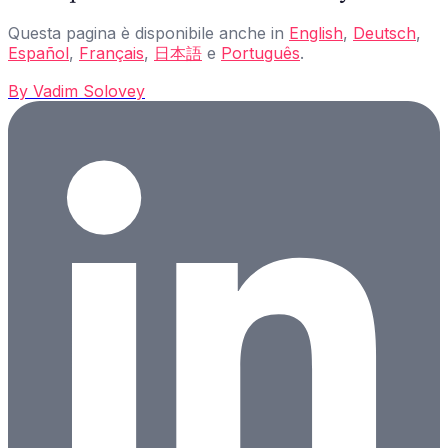
Questa pagina è disponibile anche in
English
,
Deutsch
,
Español
,
Français
,
日本語
e
Português
.
By
Vadim Solovey