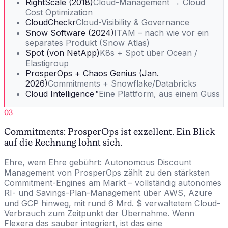
RightScale (2018)
Cloud-Management → Cloud
Cost Optimization
CloudCheckr
Cloud-Visibility & Governance
Snow Software (2024)
ITAM – nach wie vor ein
separates Produkt (Snow Atlas)
Spot (von NetApp)
K8s + Spot über Ocean /
Elastigroup
ProsperOps + Chaos Genius (Jan.
2026)
Commitments + Snowflake/Databricks
Cloud Intelligence™
Eine Plattform, aus einem Guss
03
Commitments: ProsperOps ist exzellent. Ein Blick
auf die Rechnung lohnt sich.
Ehre, wem Ehre gebührt: Autonomous Discount
Management von ProsperOps zählt zu den stärksten
Commitment-Engines am Markt – vollständig autonomes
RI- und Savings-Plan-Management über AWS, Azure
und GCP hinweg, mit rund 6 Mrd. $ verwaltetem Cloud-
Verbrauch zum Zeitpunkt der Übernahme. Wenn
Flexera das sauber integriert, ist das eine