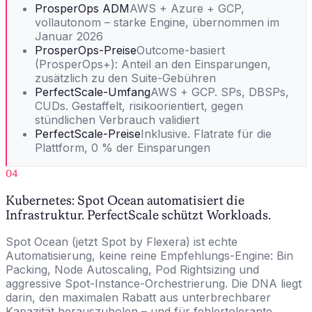
ProsperOps ADM
AWS + Azure + GCP,
vollautonom – starke Engine, übernommen im
Januar 2026
ProsperOps-Preise
Outcome-basiert
(ProsperOps+): Anteil an den Einsparungen,
zusätzlich zu den Suite-Gebühren
PerfectScale-Umfang
AWS + GCP. SPs, DBSPs,
CUDs. Gestaffelt, risikoorientiert, gegen
stündlichen Verbrauch validiert
PerfectScale-Preise
Inklusive. Flatrate für die
Plattform, 0 % der Einsparungen
04
Kubernetes: Spot Ocean automatisiert die
Infrastruktur. PerfectScale schützt Workloads.
Spot Ocean (jetzt Spot by Flexera) ist echte
Automatisierung, keine reine Empfehlungs-Engine: Bin
Packing, Node Autoscaling, Pod Rightsizing und
aggressive Spot-Instance-Orchestrierung. Die DNA liegt
darin, den maximalen Rabatt aus unterbrechbarer
Kapazität herauszuholen – und für fehlertolerante