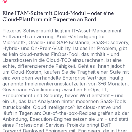
06
Eine ITAM-Suite mit Cloud-Modul – oder eine
Cloud-Plattform mit Experten an Bord
Flexeras Schwerpunkt liegt im IT-Asset-Management:
Software-Lizenzierung, Audit-Verteidigung für
Microsoft-, Oracle- und SAP-Bestände, SaaS-Discovery,
Hybrid- und On-Prem-Visibility. Ist das Ihr Problem, gibt
es kein cloud-natives FinOps-Tool, das mithält – und
Lizenzkosten in die Cloud-TCO einzurechnen, ist eine
echte, differenzierende Fähigkeit. Geht es Ihnen jedoch
um Cloud-Kosten, kaufen Sie die Trägheit einer Suite mit
ein: von oben verhandelte Enterprise-Verträge, häufig
genannte Implementierungslaufzeiten von 3–6 Monaten,
Governance-Abstimmung zwischen FinOps, IT,
Procurement und Security, bevor Wert entsteht – und
ein UI, das laut Analysten hinter modernen SaaS-Tools
zurückbleibt. Cloud Intelligence™ ist cloud-native und
läuft in Tagen an: Out-of-the-box-Recipes greifen ab der
Anbindung, Execution-Engines setzen sie um – und statt
eines Professional-Services-Projekts bringt DoiT
Forward Deployed Engineers mit: Engineers, die in Ihrer