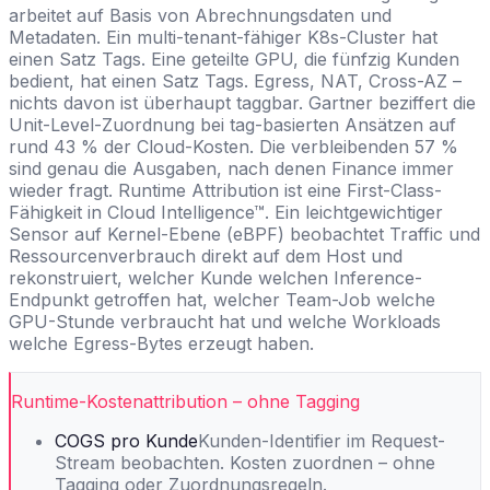
arbeitet auf Basis von Abrechnungsdaten und
Metadaten. Ein multi-tenant-fähiger K8s-Cluster hat
einen Satz Tags. Eine geteilte GPU, die fünfzig Kunden
bedient, hat einen Satz Tags. Egress, NAT, Cross-AZ –
nichts davon ist überhaupt taggbar. Gartner beziffert die
Unit-Level-Zuordnung bei tag-basierten Ansätzen auf
rund 43 % der Cloud-Kosten. Die verbleibenden 57 %
sind genau die Ausgaben, nach denen Finance immer
wieder fragt. Runtime Attribution ist eine First-Class-
Fähigkeit in Cloud Intelligence™. Ein leichtgewichtiger
Sensor auf Kernel-Ebene (eBPF) beobachtet Traffic und
Ressourcenverbrauch direkt auf dem Host und
rekonstruiert, welcher Kunde welchen Inference-
Endpunkt getroffen hat, welcher Team-Job welche
GPU-Stunde verbraucht hat und welche Workloads
welche Egress-Bytes erzeugt haben.
Runtime-Kostenattribution – ohne Tagging
COGS pro Kunde
Kunden-Identifier im Request-
Stream beobachten. Kosten zuordnen – ohne
Tagging oder Zuordnungsregeln.