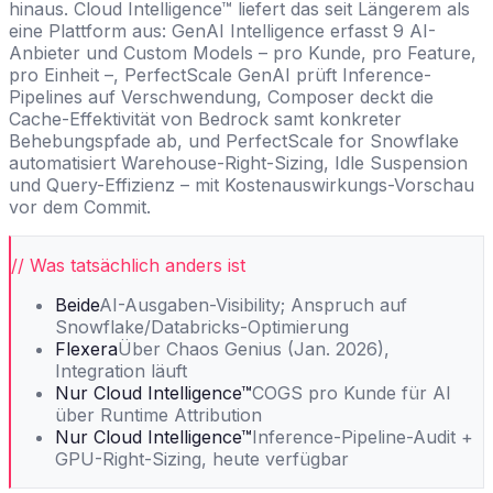
hinaus. Cloud Intelligence™ liefert das seit Längerem als
eine Plattform aus: GenAI Intelligence erfasst 9 AI-
Anbieter und Custom Models – pro Kunde, pro Feature,
pro Einheit –, PerfectScale GenAI prüft Inference-
Pipelines auf Verschwendung, Composer deckt die
Cache-Effektivität von Bedrock samt konkreter
Behebungspfade ab, und PerfectScale for Snowflake
automatisiert Warehouse-Right-Sizing, Idle Suspension
und Query-Effizienz – mit Kostenauswirkungs-Vorschau
vor dem Commit.
// Was tatsächlich anders ist
Beide
AI-Ausgaben-Visibility; Anspruch auf
Snowflake/Databricks-Optimierung
Flexera
Über Chaos Genius (Jan. 2026),
Integration läuft
Nur Cloud Intelligence™
COGS pro Kunde für AI
über Runtime Attribution
Nur Cloud Intelligence™
Inference-Pipeline-Audit +
GPU-Right-Sizing, heute verfügbar