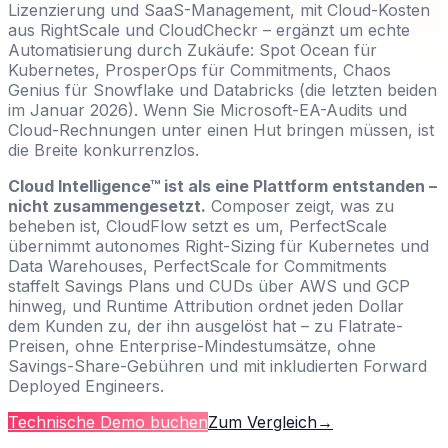
Lizenzierung und SaaS-Management, mit Cloud-Kosten
aus RightScale und CloudCheckr – ergänzt um echte
Automatisierung durch Zukäufe: Spot Ocean für
Kubernetes, ProsperOps für Commitments, Chaos
Genius für Snowflake und Databricks (die letzten beiden
im Januar 2026). Wenn Sie Microsoft-EA-Audits und
Cloud-Rechnungen unter einen Hut bringen müssen, ist
die Breite konkurrenzlos.
Cloud Intelligence™ ist als eine Plattform entstanden –
nicht zusammengesetzt.
Composer zeigt, was zu
beheben ist, CloudFlow setzt es um, PerfectScale
übernimmt autonomes Right-Sizing für Kubernetes und
Data Warehouses, PerfectScale for Commitments
staffelt Savings Plans und CUDs über AWS und GCP
hinweg, und Runtime Attribution ordnet jeden Dollar
dem Kunden zu, der ihn ausgelöst hat – zu Flatrate-
Preisen, ohne Enterprise-Mindestumsätze, ohne
Savings-Share-Gebühren und mit inkludierten Forward
Deployed Engineers.
Technische Demo buchen
Zum Vergleich
→