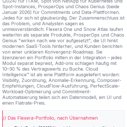
(2024) für ITAM, Spot von NetApp für Kubernetes und
Spot-Instances, ProsperOps und Chaos Genius (beide
Januar 2026) für Commitments und Data-Plattformen.
Jedes für sich ist glaubwürdig. Der Zusammenschluss ist
das Problem, und Analysten sagen es
unmissverständlich: Flexera One und Snow Atlas laufen
weiterhin als separate Produkte, ProsperOps und Chaos
Genius "wirken nach wie vor aufgesetzt", die UI hinkt
modernen SaaS-Tools hinterher, und Kunden berichten
von einer unklaren Konvergenz-Roadmap. Sie
lizenzieren ein Portfolio mitten in der Integration – jedes
Modul separat bepreist, Add-ons schlagen häufig mit
10–30 % des Vertragswerts zu Buche. Cloud
Intelligence™ ist als eine Plattform ausgeliefert worden:
Visibility, Zuordnung, Anomalie-Erkennung, Composer-
Empfehlungen, CloudFlow-Ausführung, PerfectScale-
Workload-Optimierung und Commitment-
Automatisierung teilen sich ein Datenmodell, ein UI und
einen Flatrate-Preis.
// Das Flexera-Portfolio, nach Übernahmen