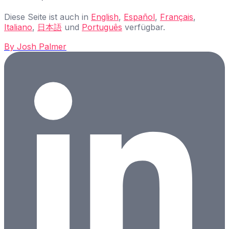
Diese Seite ist auch in
English
,
Español
,
Français
,
Italiano
,
日本語
und
Português
verfügbar.
By
Josh Palmer