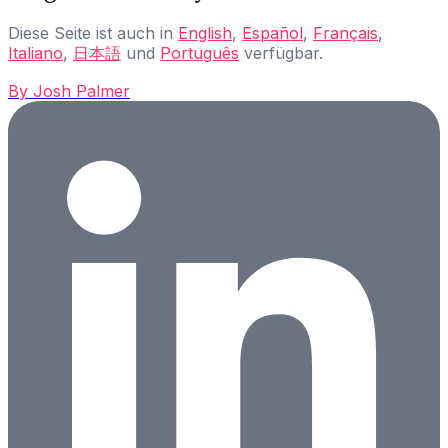
Diese Seite ist auch in
English
,
Español
,
Français
,
Italiano
,
日本語
und
Português
verfügbar.
By
Josh Palmer