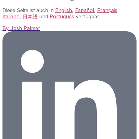
Diese Seite ist auch in
English
,
Español
,
Français
,
Italiano
,
日本語
und
Português
verfügbar.
By
Josh Palmer