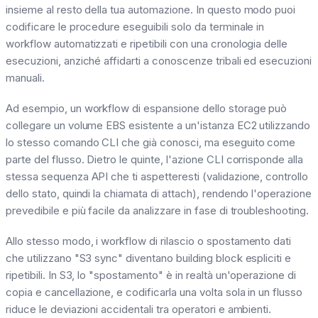
insieme al resto della tua automazione. In questo modo puoi
codificare le procedure eseguibili solo da terminale in
workflow automatizzati e ripetibili con una cronologia delle
esecuzioni, anziché affidarti a conoscenze tribali ed esecuzioni
manuali.
Ad esempio, un workflow di espansione dello storage può
collegare un volume EBS esistente a un'istanza EC2 utilizzando
lo stesso comando CLI che già conosci, ma eseguito come
parte del flusso. Dietro le quinte, l'azione CLI corrisponde alla
stessa sequenza API che ti aspetteresti (validazione, controllo
dello stato, quindi la chiamata di attach), rendendo l'operazione
prevedibile e più facile da analizzare in fase di troubleshooting.
Allo stesso modo, i workflow di rilascio o spostamento dati
che utilizzano "S3 sync" diventano building block espliciti e
ripetibili. In S3, lo "spostamento" è in realtà un'operazione di
copia e cancellazione, e codificarla una volta sola in un flusso
riduce le deviazioni accidentali tra operatori e ambienti.