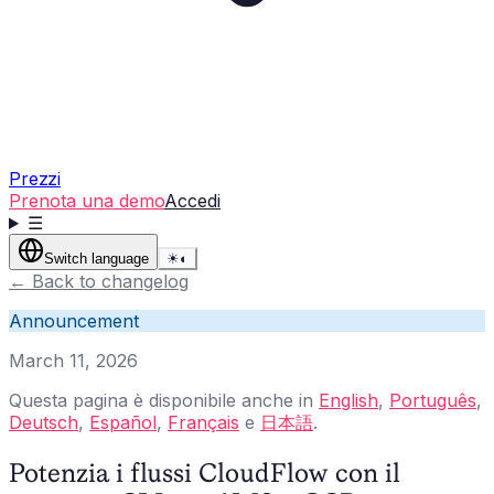
Prezzi
Prenota una demo
Accedi
☰
Switch language
☀
◐
←
Back to changelog
Announcement
March 11, 2026
Questa pagina è disponibile anche in
English
,
Português
,
Deutsch
,
Español
,
Français
e
日本語
.
Potenzia i flussi CloudFlow con il