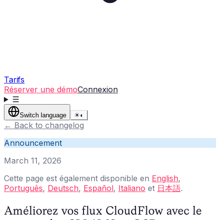
Tarifs
Réserver une démo
Connexion
☰
Switch language
☀
◐
←
Back to changelog
Announcement
March 11, 2026
Cette page est également disponible en
English
,
Português
,
Deutsch
,
Español
,
Italiano
et
日本語
.
Améliorez vos flux CloudFlow avec le