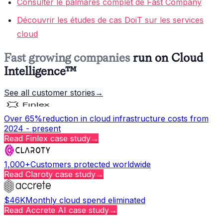
Consulter le palmarès complet de Fast Company
Découvrir les études de cas DoiT sur les services
cloud
Fast growing companies
run on Cloud
Intelligence™
See all customer stories
→
Over 65%
reduction in cloud infrastructure costs from
2024 - present
Read
Finlex
case study
→
1,000+
Customers protected worldwide
Read
Claroty
case study
→
$46K
Monthly cloud spend eliminated
Read
Accrete AI
case study
→
Copy page