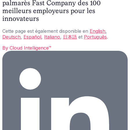
palmarès Fast Company des 100
meilleurs employeurs pour les
innovateurs
Cette page est également disponible en
English
,
Deutsch
,
Español
,
Italiano
,
日本語
et
Português
.
By
Cloud Intelligence™