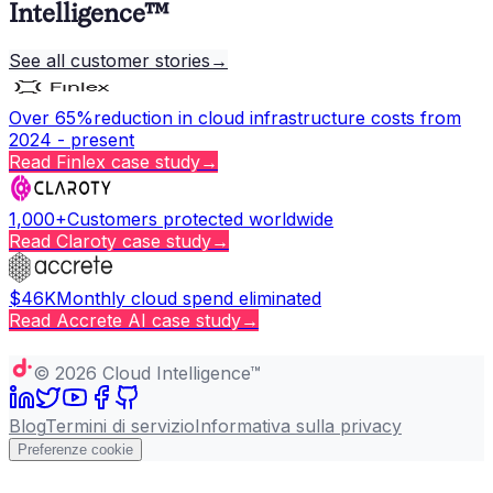
Intelligence™
See all customer stories
→
Over 65%
reduction in cloud infrastructure costs from
2024 - present
Read
Finlex
case study
→
1,000+
Customers protected worldwide
Read
Claroty
case study
→
$46K
Monthly cloud spend eliminated
Read
Accrete AI
case study
→
Copy page
©
2026
Cloud Intelligence™
Blog
Termini di servizio
Informativa sulla privacy
Preferenze cookie