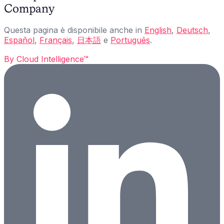
Company
Questa pagina è disponibile anche in
English
,
Deutsch
,
Español
,
Français
,
日本語
e
Português
.
By
Cloud Intelligence™