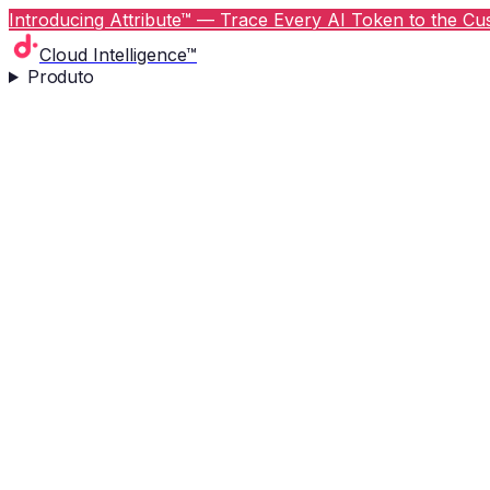
Introducing Attribute™ — Trace Every AI Token to the Cus
Cloud Intelligence™
Produto