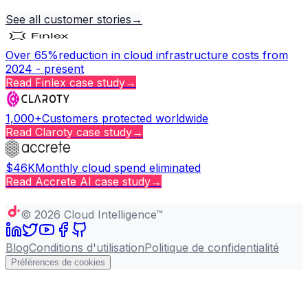
See all customer stories
→
Over 65%
reduction in cloud infrastructure costs from
2024 - present
Read
Finlex
case study
→
1,000+
Customers protected worldwide
Read
Claroty
case study
→
$46K
Monthly cloud spend eliminated
Read
Accrete AI
case study
→
Copy page
©
2026
Cloud Intelligence™
Blog
Conditions d'utilisation
Politique de confidentialité
Préférences de cookies