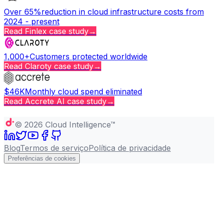
Over 65%
reduction in cloud infrastructure costs from
2024 - present
Read
Finlex
case study
→
1,000+
Customers protected worldwide
Read
Claroty
case study
→
$46K
Monthly cloud spend eliminated
Read
Accrete AI
case study
→
Copy page
©
2026
Cloud Intelligence™
Blog
Termos de serviço
Política de privacidade
Preferências de cookies