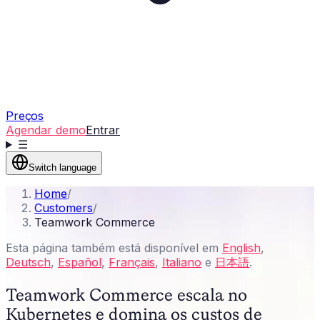
Preços
Agendar demo
Entrar
☰
Switch language
Home
/
Customers
/
Teamwork Commerce
Esta página também está disponível em
English
,
Deutsch
,
Español
,
Français
,
Italiano
e
日本語
.
Teamwork Commerce escala no
Kubernetes e domina os custos de