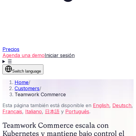
Precios
Agenda una demo
Iniciar sesión
☰
Switch language
Home
/
Customers
/
Teamwork Commerce
Esta página también está disponible en
English
,
Deutsch
,
Français
,
Italiano
,
日本語
y
Português
.
Teamwork Commerce escala con
Kubernetes y mantiene bajo control el