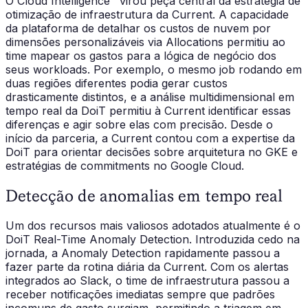
O Cloud Intelligence™ virou peça central da estratégia de
otimização de infraestrutura da Current. A capacidade
da plataforma de detalhar os custos de nuvem por
dimensões personalizáveis via Allocations permitiu ao
time mapear os gastos para a lógica de negócio dos
seus workloads. Por exemplo, o mesmo job rodando em
duas regiões diferentes podia gerar custos
drasticamente distintos, e a análise multidimensional em
tempo real da DoiT permitiu à Current identificar essas
diferenças e agir sobre elas com precisão. Desde o
início da parceria, a Current contou com a expertise da
DoiT para orientar decisões sobre arquitetura no GKE e
estratégias de commitments no Google Cloud.
Detecção de anomalias em tempo real
Um dos recursos mais valiosos adotados atualmente é o
DoiT Real-Time Anomaly Detection. Introduzida cedo na
jornada, a Anomaly Detection rapidamente passou a
fazer parte da rotina diária da Current. Com os alertas
integrados ao Slack, o time de infraestrutura passou a
receber notificações imediatas sempre que padrões
incomuns de gasto surgiam, permitindo a triagem em