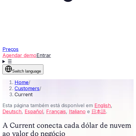
Preços
Agendar demo
Entrar
☰
Switch language
Home
/
Customers
/
Current
Esta página também está disponível em
English
,
Deutsch
,
Español
,
Français
,
Italiano
e
日本語
.
A Current conecta cada dólar de nuvem
ao valor do negócio