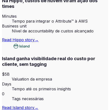
Na Hippo, custos de nuvem viram ação dos
times
Minutes
Tempo para integrar o Attribute™ à AWS
Business unit
Nível de accountability de custos alcançado
Read
Hippo
story
→
Island ganha visibilidade real do custo por
cliente, sem tagging
$5B
Valuation da empresa
Days
Tempo até os primeiros insights
0
Tags necessárias
Read
Island
story
→