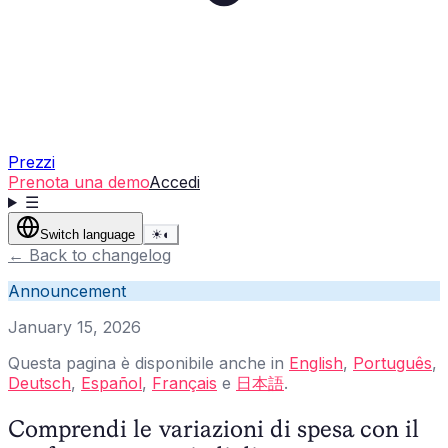
Prezzi
Prenota una demo
Accedi
☰
Switch language
☀
◐
←
Back to changelog
Announcement
January 15, 2026
Questa pagina è disponibile anche in
English
,
Português
,
Deutsch
,
Español
,
Français
e
日本語
.
Comprendi le variazioni di spesa con il