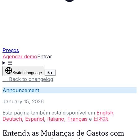
Preços
Agendar demo
Entrar
☰
Switch language
☀
◐
←
Back to changelog
Announcement
January 15, 2026
Esta página também está disponível em
English
,
Deutsch
,
Español
,
Italiano
,
Français
e
日本語
.
Entenda as Mudanças de Gastos com