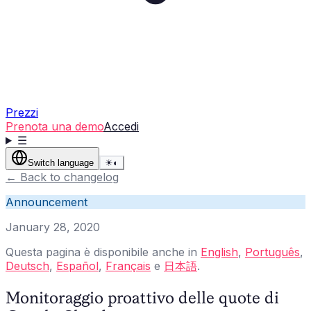
Prezzi
Prenota una demo
Accedi
☰
Switch language
☀
◐
←
Back to changelog
Announcement
January 28, 2020
Questa pagina è disponibile anche in
English
,
Português
,
Deutsch
,
Español
,
Français
e
日本語
.
Monitoraggio proattivo delle quote di