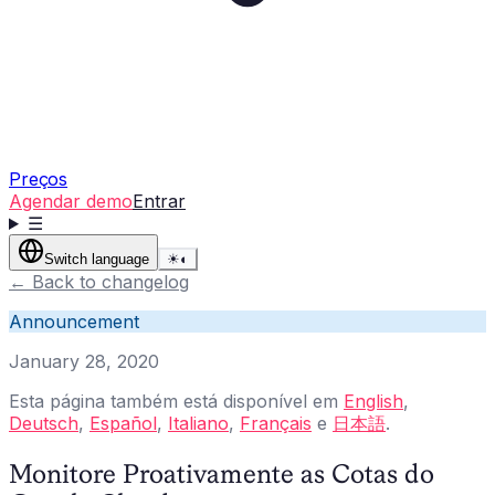
Preços
Agendar demo
Entrar
☰
Switch language
☀
◐
←
Back to changelog
Announcement
January 28, 2020
Esta página também está disponível em
English
,
Deutsch
,
Español
,
Italiano
,
Français
e
日本語
.
Monitore Proativamente as Cotas do