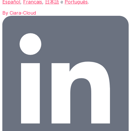
Español
,
Français
,
日本語
e
Português
.
By
Ciara-Cloud