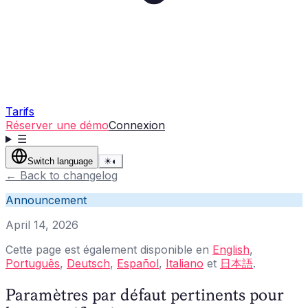
Tarifs
Réserver une démo
Connexion
☰
Switch language
☀
◐
←
Back to changelog
Announcement
April 14, 2026
Cette page est également disponible en
English
,
Português
,
Deutsch
,
Español
,
Italiano
et
日本語
.
Paramètres par défaut pertinents pour