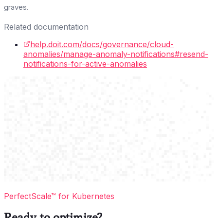
graves.
Related documentation
help.doit.com/docs/governance/cloud-
anomalies/manage-anomaly-notifications#resend-
notifications-for-active-anomalies
PerfectScale™ for Kubernetes
Ready to optimize?