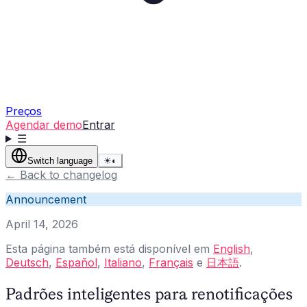
Preços
Agendar demo
Entrar
☰
Switch language
☀
◐
←
Back to changelog
Announcement
April 14, 2026
Esta página também está disponível em
English
,
Deutsch
,
Español
,
Italiano
,
Français
e
日本語
.
Padrões inteligentes para renotificações