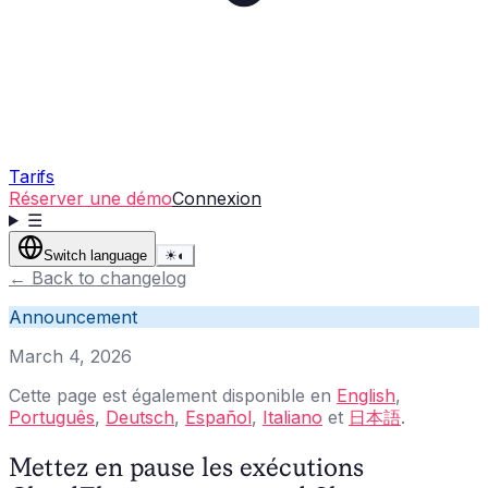
Tarifs
Réserver une démo
Connexion
☰
Switch language
☀
◐
←
Back to changelog
Announcement
March 4, 2026
Cette page est également disponible en
English
,
Português
,
Deutsch
,
Español
,
Italiano
et
日本語
.
Mettez en pause les exécutions