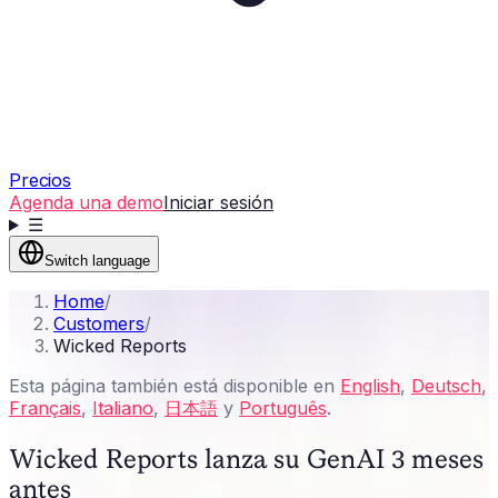
Precios
Agenda una demo
Iniciar sesión
☰
Switch language
Home
/
Customers
/
Wicked Reports
Esta página también está disponible en
English
,
Deutsch
,
Français
,
Italiano
,
日本語
y
Português
.
Wicked Reports lanza su GenAI 3 meses
antes