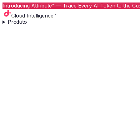
Introducing Attribute™ — Trace Every AI Token to the Cus
Cloud Intelligence™
Produto