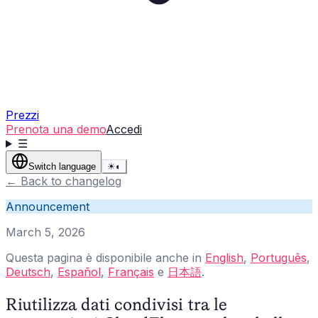
Prezzi
Prenota una demo
Accedi
☰
Switch language
☀
◐
←
Back to changelog
Announcement
March 5, 2026
Questa pagina è disponibile anche in
English
,
Português
,
Deutsch
,
Español
,
Français
e
日本語
.
Riutilizza dati condivisi tra le