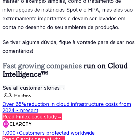
manter o exemplo simples, como o tratamento de
interrupções de instâncias Spot e o HPA, mas eles são
extremamente importantes e devem ser levados em
conta no desenho do seu ambiente de produção.
Se tiver alguma dúvida, fique à vontade para deixar nos
comentários!
Fast growing companies
run on Cloud
Intelligence™
See all customer stories
→
Over 65%
reduction in cloud infrastructure costs from
2024 - present
Read
Finlex
case study
→
1,000+
Customers protected worldwide
Read
Claroty
case study
→