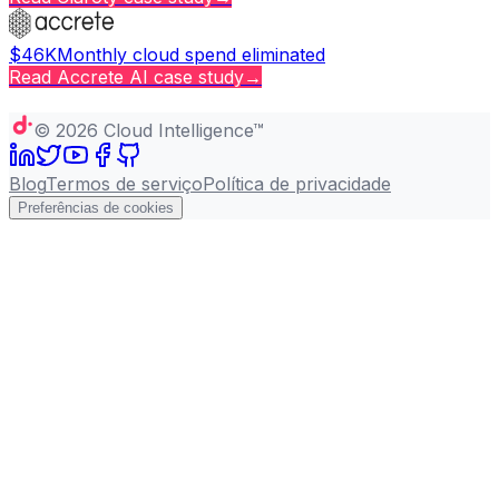
$46K
Monthly cloud spend eliminated
Read
Accrete AI
case study
→
Copy page
©
2026
Cloud Intelligence™
Blog
Termos de serviço
Política de privacidade
Preferências de cookies