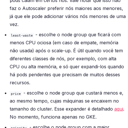
pods caiam em certos nós. Vale notar que isso não
faz o Autoscaler preferir nós maiores aos menores,
já que ele pode adicionar vários nós menores de uma
vez.
- escolhe o node group que ficará com
least-waste
menos CPU ociosa (em caso de empate, memória
não usada) após o scale-up. É útil quando você tem
diferentes classes de nós, por exemplo, com alta
CPU ou alta memória, e só quer expandi-los quando
há pods pendentes que precisam de muitos desses
recursos.
- escolhe o node group que custará menos e,
price
ao mesmo tempo, cujas máquinas se encaixem no
tamanho do cluster. Esse expander é detalhado
aqui
.
No momento, funciona apenas no GKE.
- escolhe o node group com a maior
priority