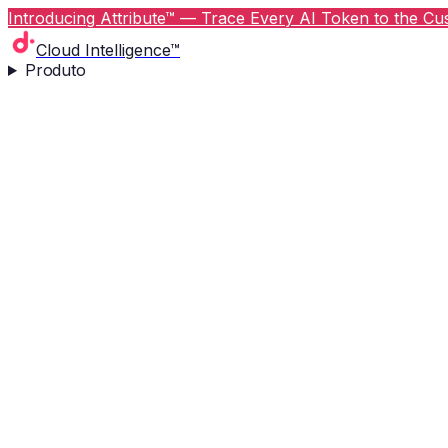
Introducing Attribute™ — Trace Every AI Token to the Cus
Cloud Intelligence™
Produto