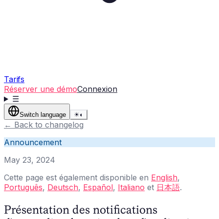
Tarifs
Réserver une démo
Connexion
☰
Switch language
☀
◐
←
Back to changelog
Announcement
May 23, 2024
Cette page est également disponible en
English
,
Português
,
Deutsch
,
Español
,
Italiano
et
日本語
.
Présentation des notifications