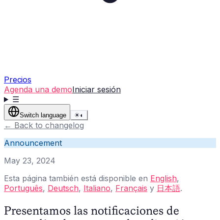
Precios
Agenda una demo
Iniciar sesión
☰
Switch language
☀
◐
←
Back to changelog
Announcement
May 23, 2024
Esta página también está disponible en
English
,
Português
,
Deutsch
,
Italiano
,
Français
y
日本語
.
Presentamos las notificaciones de