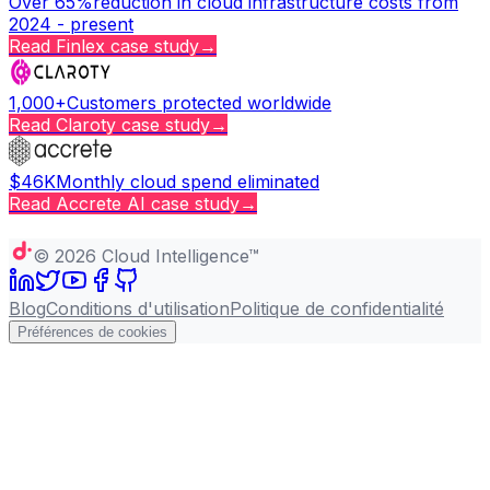
Over 65%
reduction in cloud infrastructure costs from
2024 - present
Read
Finlex
case study
→
1,000+
Customers protected worldwide
Read
Claroty
case study
→
$46K
Monthly cloud spend eliminated
Read
Accrete AI
case study
→
Copy page
©
2026
Cloud Intelligence™
Blog
Conditions d'utilisation
Politique de confidentialité
Préférences de cookies