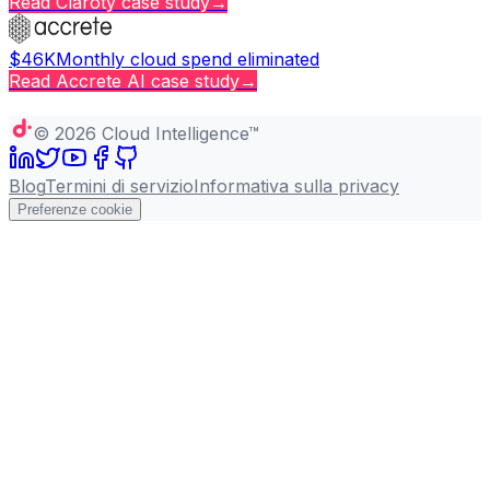
Read
Claroty
case study
→
$46K
Monthly cloud spend eliminated
Read
Accrete AI
case study
→
Copy page
©
2026
Cloud Intelligence™
Blog
Termini di servizio
Informativa sulla privacy
Preferenze cookie