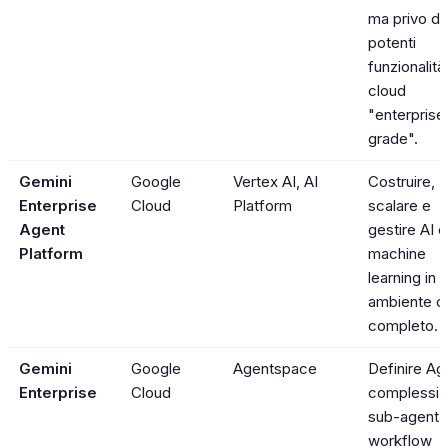
ma privo de
potenti
funzionalità
cloud
"enterprise
grade".
Gemini
Google
Vertex AI, AI
Costruire,
Enterprise
Cloud
Platform
scalare e
Agent
gestire AI e
Platform
machine
learning in 
ambiente c
completo.
Gemini
Google
Agentspace
Definire Ag
Enterprise
Cloud
complessi 
sub-agent 
workflow