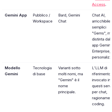
Access
.
Gemini App
Pubblico /
Bard, Gemini
Chat AI,
Workspace
Chat
arricchibile
semplici
"Gems", m
distinta dall
app Gemini
Enterprise, 
personalizza
Modello
Tecnologia
Varianti sotto
L'LLM di
Gemini
di base
molti nomi, ma
riferimento
"Gemini" è il
invocato in t
nome
questi servi
principale.
per chat,
ragionamen
coding.