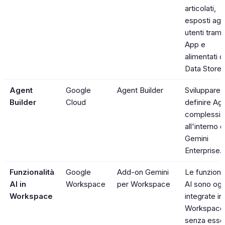
articolati,
esposti agli
utenti trami
App e
alimentati d
Data Stores
Agent
Google
Agent Builder
Sviluppare 
Builder
Cloud
definire Ag
complessi
all'interno d
Gemini
Enterprise.
Funzionalità
Google
Add-on Gemini
Le funzional
AI in
Workspace
per Workspace
AI sono ogg
Workspace
integrate in
Workspace
senza esse