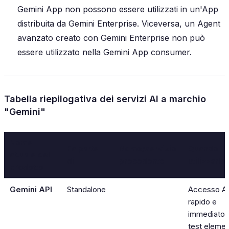
Gemini App non possono essere utilizzati in un'App
distribuita da Gemini Enterprise. Viceversa, un Agent
avanzato creato con Gemini Enterprise non può
essere utilizzato nella Gemini App consumer.
Tabella riepilogativa dei servizi AI a marchio
"Gemini"
Nome
Fa parte
Nome/servizio
Quando
attuale del
di
precedente
utilizzarlo
prodotto
Gemini API
Standalone
Accesso A
rapido e
immediato 
test elemen