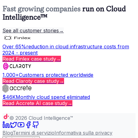
Fast growing companies
run on Cloud
Intelligence™
See all customer stories
→
Over 65%
reduction in cloud infrastructure costs from
2024 - present
Read
Finlex
case study
→
1,000+
Customers protected worldwide
Read
Claroty
case study
→
$46K
Monthly cloud spend eliminated
Read
Accrete AI
case study
→
Copy page
©
2026
Cloud Intelligence™
Blog
Termini di servizio
Informativa sulla privacy