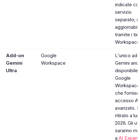
indicate c
servizio
separato; 
aggiornabili
tramite i tie
Workspace
Add-on
Google
L'unico ad
Gemini
Workspace
Gemini anc
Ultra
disponibile
Google
Workspace
che fornisc
accesso AI
avanzato. S
ritirato a lug
2026. Gli ut
saranno mig
a
AI Expan