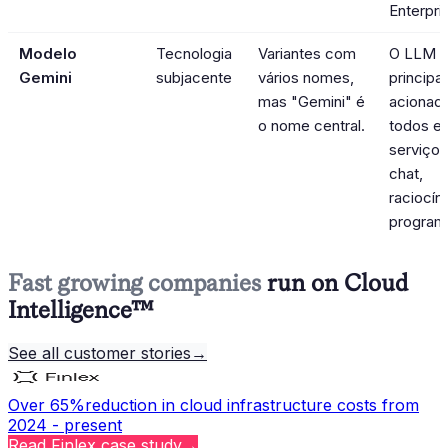
Enterpri
Modelo
Tecnologia
Variantes com
O LLM
Gemini
subjacente
vários nomes,
principal
mas "Gemini" é
acionad
o nome central.
todos e
serviços
chat,
raciocín
program
Fast growing companies
run on Cloud
Intelligence™
See all customer stories
→
Over 65%
reduction in cloud infrastructure costs from
2024 - present
Read
Finlex
case study
→