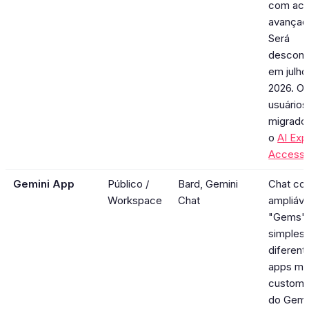
com ac
avançado
Será
descont
em julho
2026. O
usuários
migrado
o
AI Ex
Access
.
Gemini App
Público /
Bard, Gemini
Chat co
Workspace
Chat
ampliáv
"Gems"
simples
diferent
apps ma
customi
do Gemi