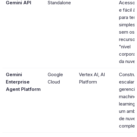
Gemini API
Standalone
Acesso 
e fácil à
para tes
simples
sem os
recurso
"nível
corporat
da nuve
Gemini
Google
Vertex AI, AI
Construir
Enterprise
Cloud
Platform
escalar 
Agent Platform
gerencia
machine
learning
um ambi
de nuv
complet