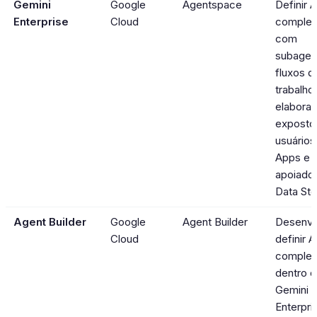
Gemini
Google
Agentspace
Definir 
Enterprise
Cloud
complex
com
subagen
fluxos d
trabalho
elabora
exposto
usuário
Apps e
apoiado
Data Sto
Agent Builder
Google
Agent Builder
Desenvo
Cloud
definir 
comple
dentro 
Gemini
Enterpri