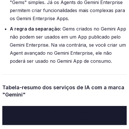
"Gems" simples. Já os Agents do Gemini Enterprise
permitem criar funcionalidades mais complexas para
os Gemini Enterprise Apps.
A regra da separação:
Gems criados no Gemini App
não podem ser usados em um App publicado pelo
Gemini Enterprise. Na via contrária, se você criar um
Agent avançado no Gemini Enterprise, ele não
poderá ser usado no Gemini App de consumo.
Tabela-resumo dos serviços de IA com a marca
"Gemini"
Nome atual do
Faz parte
Nome/serviço
Quando
produto
de
anterior