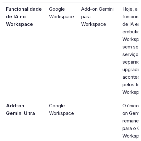
Funcionalidade
Google
Add-on Gemini
Hoje, a
de IA no
Workspace
para
funciona
Workspace
Workspace
de IA es
embutid
Workspa
sem ser
serviço
separad
upgrade
acontec
pelos ti
Workspa
Add-on
Google
O único
Gemini Ultra
Workspace
on Gemi
remanes
para o 
Workspa