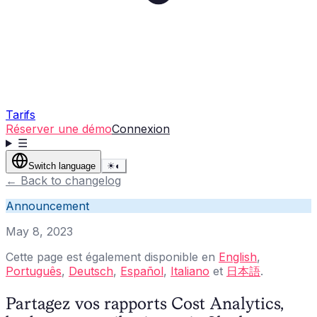
Tarifs
Réserver une démo
Connexion
☰
Switch language
☀
◐
←
Back to changelog
Announcement
May 8, 2023
Cette page est également disponible en
English
,
Português
,
Deutsch
,
Español
,
Italiano
et
日本語
.
Partagez vos rapports Cost Analytics,