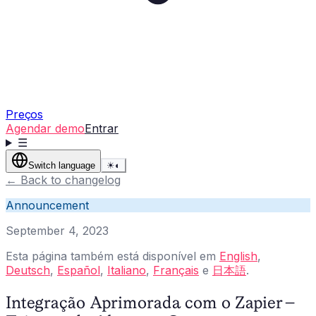
Preços
Agendar demo
Entrar
☰
Switch language
☀
◐
←
Back to changelog
Announcement
September 4, 2023
Esta página também está disponível em
English
,
Deutsch
,
Español
,
Italiano
,
Français
e
日本語
.
Integração Aprimorada com o Zapier –