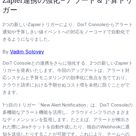
Zapier連携の強化 – アラート＆予算トリ
ガー
2つの新しいZapierトリガーにより、DoiT Consoleからアラート
通知や予算しきい値イベントへの対応をノーコードで自動化で
きるようになりました。
By
Vadim Solovey
DoiT Consoleとの連携をさらに強化する、2つの新しいZapierト
リガーを発表いたします。今回のアップデートは、アラート対
応システムと予算モニタリングの効率化に焦点を当てており、
クラウド請求における予期せぬコスト増を未然に防ぐことがで
きます。
1つ目のトリガー「New Alert Notification」は、DoiT Consoleの
多機能なアラート機能を活用し、クラウドインフラのさまざま
なディメンションを監視します。たとえば、アラートが検出さ
れた際にJiraチケットを自動作成したり、独自のWebhookに通
知を送信したりすることが可能です。これにより、チームへの