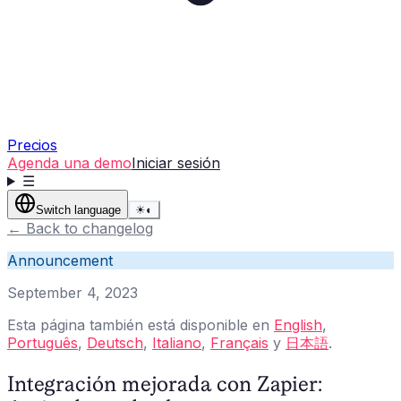
Precios
Agenda una demo
Iniciar sesión
☰
Switch language
☀
◐
←
Back to changelog
Announcement
September 4, 2023
Esta página también está disponible en
English
,
Português
,
Deutsch
,
Italiano
,
Français
y
日本語
.
Integración mejorada con Zapier: