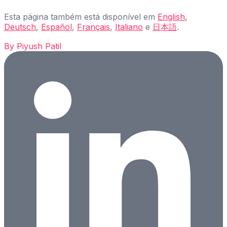
Esta página também está disponível em
English
,
Deutsch
,
Español
,
Français
,
Italiano
e
日本語
.
By
Piyush Patil