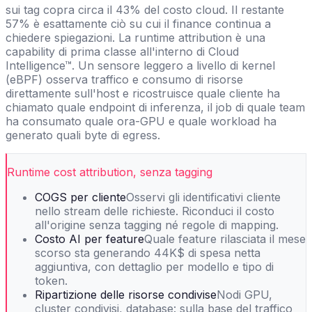
sui tag copra circa il 43% del costo cloud. Il restante
57% è esattamente ciò su cui il finance continua a
chiedere spiegazioni. La runtime attribution è una
capability di prima classe all'interno di Cloud
Intelligence™. Un sensore leggero a livello di kernel
(eBPF) osserva traffico e consumo di risorse
direttamente sull'host e ricostruisce quale cliente ha
chiamato quale endpoint di inferenza, il job di quale team
ha consumato quale ora-GPU e quale workload ha
generato quali byte di egress.
Runtime cost attribution, senza tagging
COGS per cliente
Osservi gli identificativi cliente
nello stream delle richieste. Riconduci il costo
all'origine senza tagging né regole di mapping.
Costo AI per feature
Quale feature rilasciata il mese
scorso sta generando 44K$ di spesa netta
aggiuntiva, con dettaglio per modello e tipo di
token.
Ripartizione delle risorse condivise
Nodi GPU,
cluster condivisi, database: sulla base del traffico