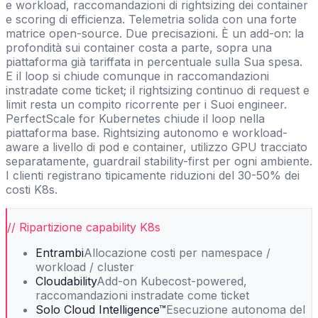
e workload, raccomandazioni di rightsizing dei container
e scoring di efficienza. Telemetria solida con una forte
matrice open-source. Due precisazioni. È un add-on: la
profondità sui container costa a parte, sopra una
piattaforma già tariffata in percentuale sulla Sua spesa.
E il loop si chiude comunque in raccomandazioni
instradate come ticket; il rightsizing continuo di request e
limit resta un compito ricorrente per i Suoi engineer.
PerfectScale for Kubernetes chiude il loop nella
piattaforma base. Rightsizing autonomo e workload-
aware a livello di pod e container, utilizzo GPU tracciato
separatamente, guardrail stability-first per ogni ambiente.
I clienti registrano tipicamente riduzioni del 30-50% dei
costi K8s.
// Ripartizione capability K8s
Entrambi
Allocazione costi per namespace /
workload / cluster
Cloudability
Add-on Kubecost-powered,
raccomandazioni instradate come ticket
Solo Cloud Intelligence™
Esecuzione autonoma del