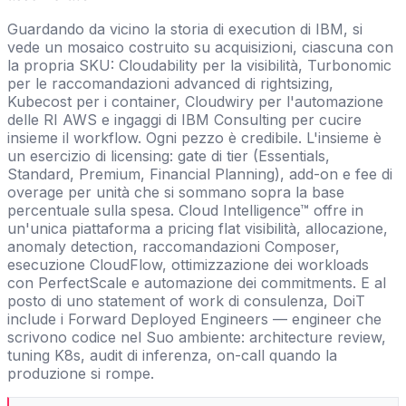
Guardando da vicino la storia di execution di IBM, si
vede un mosaico costruito su acquisizioni, ciascuna con
la propria SKU: Cloudability per la visibilità, Turbonomic
per le raccomandazioni advanced di rightsizing,
Kubecost per i container, Cloudwiry per l'automazione
delle RI AWS e ingaggi di IBM Consulting per cucire
insieme il workflow. Ogni pezzo è credibile. L'insieme è
un esercizio di licensing: gate di tier (Essentials,
Standard, Premium, Financial Planning), add-on e fee di
overage per unità che si sommano sopra la base
percentuale sulla spesa. Cloud Intelligence™ offre in
un'unica piattaforma a pricing flat visibilità, allocazione,
anomaly detection, raccomandazioni Composer,
esecuzione CloudFlow, ottimizzazione dei workloads
con PerfectScale e automazione dei commitments. E al
posto di uno statement of work di consulenza, DoiT
include i Forward Deployed Engineers — engineer che
scrivono codice nel Suo ambiente: architecture review,
tuning K8s, audit di inferenza, on-call quando la
produzione si rompe.