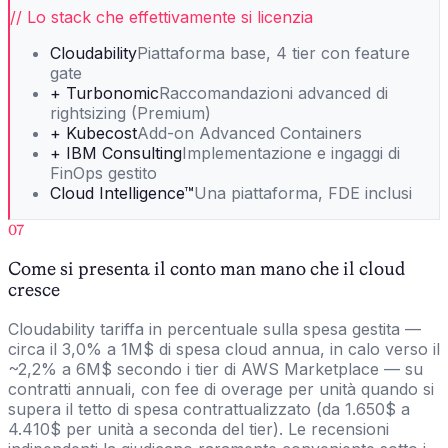
// Lo stack che effettivamente si licenzia
Cloudability
Piattaforma base, 4 tier con feature
gate
+ Turbonomic
Raccomandazioni advanced di
rightsizing (Premium)
+ Kubecost
Add-on Advanced Containers
+ IBM Consulting
Implementazione e ingaggi di
FinOps gestito
Cloud Intelligence™
Una piattaforma, FDE inclusi
07
Come si presenta il conto man mano che il cloud
cresce
Cloudability tariffa in percentuale sulla spesa gestita —
circa il 3,0% a 1M$ di spesa cloud annua, in calo verso il
~2,2% a 6M$ secondo i tier di AWS Marketplace — su
contratti annuali, con fee di overage per unità quando si
supera il tetto di spesa contrattualizzato (da 1.650$ a
4.410$ per unità a seconda del tier). Le recensioni