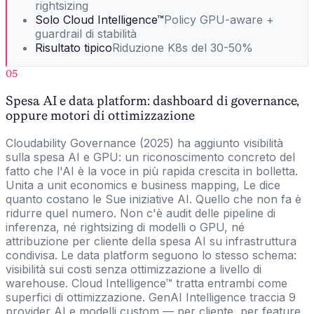
rightsizing
Solo Cloud Intelligence™
Policy GPU-aware +
guardrail di stabilità
Risultato tipico
Riduzione K8s del 30-50%
05
Spesa AI e data platform: dashboard di governance,
oppure motori di ottimizzazione
Cloudability Governance (2025) ha aggiunto visibilità
sulla spesa AI e GPU: un riconoscimento concreto del
fatto che l'AI è la voce in più rapida crescita in bolletta.
Unita a unit economics e business mapping, Le dice
quanto costano le Sue iniziative AI. Quello che non fa è
ridurre quel numero. Non c'è audit delle pipeline di
inferenza, né rightsizing di modelli o GPU, né
attribuzione per cliente della spesa AI su infrastruttura
condivisa. Le data platform seguono lo stesso schema:
visibilità sui costi senza ottimizzazione a livello di
warehouse. Cloud Intelligence™ tratta entrambi come
superfici di ottimizzazione. GenAI Intelligence traccia 9
provider AI e modelli custom — per cliente, per feature,