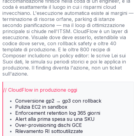
raccomandazione finisce nella coda di un engineer, e la
coda è esattamente il luogo in cui i risparmi cloud
invecchiano. L'esecuzione automatica esiste ai margini —
terminazione di risorse orfane, parking di istanze
secondo pianificazione — ma il loop di ottimizzazione
principale si chiude nell'ITSM. CloudFlow è un layer di
esecuzione. Visuale dove deve esserlo, estendibile via
codice dove serve, con rollback safety e oltre 40
template di produzione. E le oltre 800 recipe di
Composer includono un policy editor: le scrive Lei sui
Suoi dati, le simula su periodi storici e poi le applica in
produzione. Il finding diventa l'azione, non un ticket
sull'azione.
// CloudFlow in produzione oggi
Conversione gp2 → gp3 con rollback
Pulizia EC2 in sandbox
Enforcement retention log 365 giorni
Alert alla prima spesa su una SKU
Over-provisioning dischi GCE
Rilevamento RI sottoutilizzate