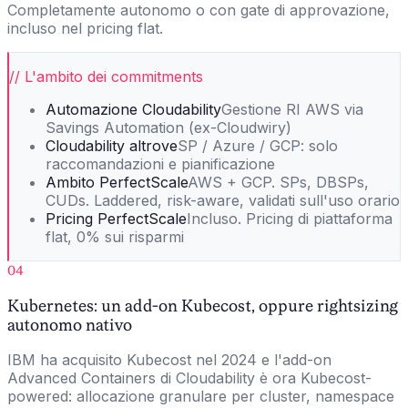
Completamente autonomo o con gate di approvazione,
incluso nel pricing flat.
// L'ambito dei commitments
Automazione Cloudability
Gestione RI AWS via
Savings Automation (ex-Cloudwiry)
Cloudability altrove
SP / Azure / GCP: solo
raccomandazioni e pianificazione
Ambito PerfectScale
AWS + GCP. SPs, DBSPs,
CUDs. Laddered, risk-aware, validati sull'uso orario
Pricing PerfectScale
Incluso. Pricing di piattaforma
flat, 0% sui risparmi
04
Kubernetes: un add-on Kubecost, oppure rightsizing
autonomo nativo
IBM ha acquisito Kubecost nel 2024 e l'add-on
Advanced Containers di Cloudability è ora Kubecost-
powered: allocazione granulare per cluster, namespace