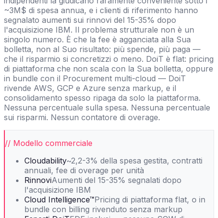
indipendenti la giudicano raramente conveniente sotto i
~3M$ di spesa annua, e i clienti di riferimento hanno
segnalato aumenti sui rinnovi del 15-35% dopo
l'acquisizione IBM. Il problema strutturale non è un
singolo numero. È che la fee è agganciata alla Sua
bolletta, non al Suo risultato: più spende, più paga —
che il risparmio si concretizzi o meno. DoiT è flat: pricing
di piattaforma che non scala con la Sua bolletta, oppure
in bundle con il Procurement multi-cloud — DoiT
rivende AWS, GCP e Azure senza markup, e il
consolidamento spesso ripaga da solo la piattaforma.
Nessuna percentuale sulla spesa. Nessuna percentuale
sui risparmi. Nessun contatore di overage.
// Modello commerciale
Cloudability
~2,2-3% della spesa gestita, contratti
annuali, fee di overage per unità
Rinnovi
Aumenti del 15-35% segnalati dopo
l'acquisizione IBM
Cloud Intelligence™
Pricing di piattaforma flat, o in
bundle con billing rivenduto senza markup