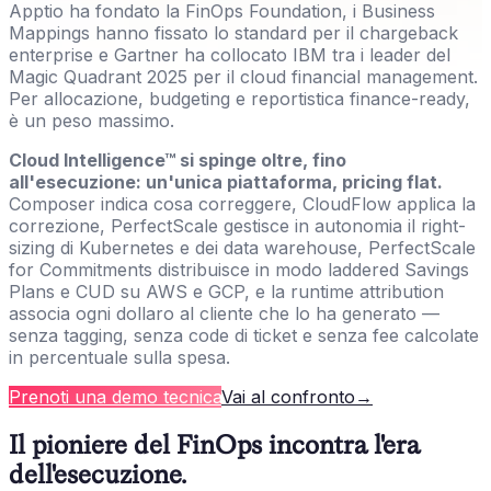
Apptio ha fondato la FinOps Foundation, i Business
Mappings hanno fissato lo standard per il chargeback
enterprise e Gartner ha collocato IBM tra i leader del
Magic Quadrant 2025 per il cloud financial management.
Per allocazione, budgeting e reportistica finance-ready,
è un peso massimo.
Cloud Intelligence™ si spinge oltre, fino
all'esecuzione: un'unica piattaforma, pricing flat.
Composer indica cosa correggere, CloudFlow applica la
correzione, PerfectScale gestisce in autonomia il right-
sizing di Kubernetes e dei data warehouse, PerfectScale
for Commitments distribuisce in modo laddered Savings
Plans e CUD su AWS e GCP, e la runtime attribution
associa ogni dollaro al cliente che lo ha generato —
senza tagging, senza code di ticket e senza fee calcolate
in percentuale sulla spesa.
Prenoti una demo tecnica
Vai al confronto
→
Il pioniere del FinOps incontra l'era
dell'esecuzione.