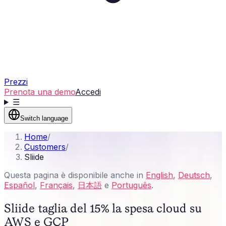
Prezzi
Prenota una demo
Accedi
☰
Switch language
Home
/
Customers
/
Sliide
Questa pagina è disponibile anche in
English
,
Deutsch
,
Español
,
Français
,
日本語
e
Português
.
Sliide taglia del 15% la spesa cloud su
AWS e GCP