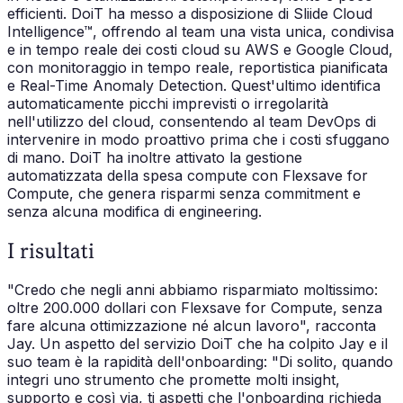
efficienti. DoiT ha messo a disposizione di Sliide Cloud
Intelligence™, offrendo al team una vista unica, condivisa
e in tempo reale dei costi cloud su AWS e Google Cloud,
con monitoraggio in tempo reale, reportistica pianificata
e Real-Time Anomaly Detection. Quest'ultimo identifica
automaticamente picchi imprevisti o irregolarità
nell'utilizzo del cloud, consentendo al team DevOps di
intervenire in modo proattivo prima che i costi sfuggano
di mano. DoiT ha inoltre attivato la gestione
automatizzata della spesa compute con Flexsave for
Compute, che genera risparmi senza commitment e
senza alcuna modifica di engineering.
I risultati
"Credo che negli anni abbiamo risparmiato moltissimo:
oltre 200.000 dollari con Flexsave for Compute, senza
fare alcuna ottimizzazione né alcun lavoro", racconta
Jay. Un aspetto del servizio DoiT che ha colpito Jay e il
suo team è la rapidità dell'onboarding: "Di solito, quando
integri uno strumento che promette molti insight,
supporto e così via, ti aspetti che l'onboarding richieda