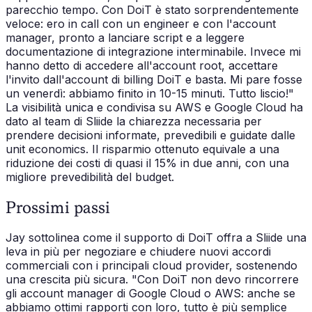
parecchio tempo. Con DoiT è stato sorprendentemente
veloce: ero in call con un engineer e con l'account
manager, pronto a lanciare script e a leggere
documentazione di integrazione interminabile. Invece mi
hanno detto di accedere all'account root, accettare
l'invito dall'account di billing DoiT e basta. Mi pare fosse
un venerdì: abbiamo finito in 10-15 minuti. Tutto liscio!"
La visibilità unica e condivisa su AWS e Google Cloud ha
dato al team di Sliide la chiarezza necessaria per
prendere decisioni informate, prevedibili e guidate dalle
unit economics. Il risparmio ottenuto equivale a una
riduzione dei costi di quasi il 15% in due anni, con una
migliore prevedibilità del budget.
Prossimi passi
Jay sottolinea come il supporto di DoiT offra a Sliide una
leva in più per negoziare e chiudere nuovi accordi
commerciali con i principali cloud provider, sostenendo
una crescita più sicura. "Con DoiT non devo rincorrere
gli account manager di Google Cloud o AWS: anche se
abbiamo ottimi rapporti con loro, tutto è più semplice