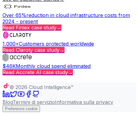
Over 65%
reduction in cloud infrastructure costs from
2024 - present
Read
Finlex
case study
→
1,000+
Customers protected worldwide
Read
Claroty
case study
→
$46K
Monthly cloud spend eliminated
Read
Accrete AI
case study
→
Copy page
©
2026
Cloud Intelligence™
Blog
Termini di servizio
Informativa sulla privacy
Preferenze cookie