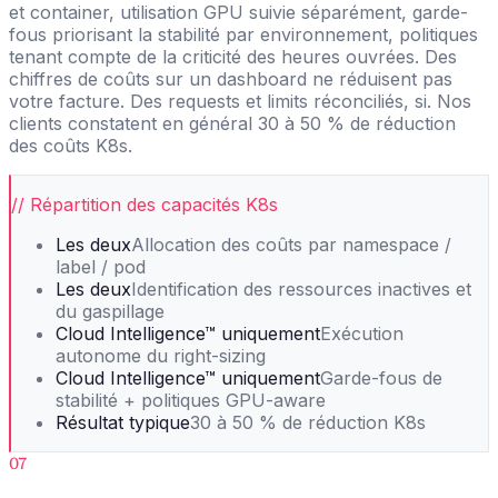
et container, utilisation GPU suivie séparément, garde-
fous priorisant la stabilité par environnement, politiques
tenant compte de la criticité des heures ouvrées. Des
chiffres de coûts sur un dashboard ne réduisent pas
votre facture. Des requests et limits réconciliés, si. Nos
clients constatent en général 30 à 50 % de réduction
des coûts K8s.
// Répartition des capacités K8s
Les deux
Allocation des coûts par namespace /
label / pod
Les deux
Identification des ressources inactives et
du gaspillage
Cloud Intelligence™ uniquement
Exécution
autonome du right-sizing
Cloud Intelligence™ uniquement
Garde-fous de
stabilité + politiques GPU-aware
Résultat typique
30 à 50 % de réduction K8s
07