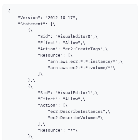
{

    "Version": "2012-10-17",

    "Statement": [\

        {\

            "Sid": "VisualEditor0",\

            "Effect": "Allow",\

            "Action": "ec2:CreateTags",\

            "Resource": [\

                "arn:aws:ec2:*:*:instance/*",\

                "arn:aws:ec2:*:*:volume/*"\

            ]\

        },\

        {\

            "Sid": "VisualEditor1",\

            "Effect": "Allow",\

            "Action": [\

                "ec2:DescribeInstances",\

                "ec2:DescribeVolumes"\

            ],\

            "Resource": "*"\

        }\
