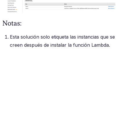
Notas:
Esta solución solo etiqueta las instancias que se
creen después de instalar la función Lambda.
Si acabas de activar el trail de CloudTrail, puede
pasar hasta una hora antes de que EventBridge
empiece a invocar la función.
El tamaño de la respuesta de CloudTrail está limitado
a 500 Kb. Si lanzas muchas instancias con una sola
llamada a la API, la función Lambda no podrá
etiquetarlas todas.
AWS EventBridge es un recurso regional. Si operas
en varias regiones, tendrás que desplegar la solución