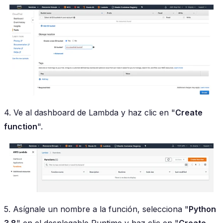
4. Ve al dashboard de Lambda y haz clic en "
Create
function
".
5. Asígnale un nombre a la función, selecciona "
Python
3.8
" en el desplegable Runtime y haz clic en "
Create