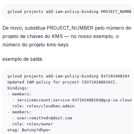
gcloud projects add-iam-policy-binding PROJECT_NUMBE
De novo, substitua PROJECT_NUMBER pelo número do
projeto de chaves do KMS — no nosso exemplo, o
número do projeto kms-keys
exemplo de saída
gcloud projects add-iam-policy-binding 937192488103 
Updated IAM policy for project [937192488103].

bindings:

- members:

  - serviceAccount:
service-937192488103@gcp-sa-cloud
  role: roles/cloudkms.admin

- members:

  - user:<omitted>@doit.com

  role: roles/owner

etag: BwYsUy7dhpo=
