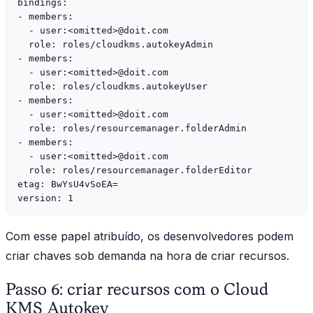
bindings:

- members:

  - user:<omitted>@doit.com

  role: roles/cloudkms.autokeyAdmin

- members:

  - user:<omitted>@doit.com

  role: roles/cloudkms.autokeyUser

- members:

  - user:<omitted>@doit.com

  role: roles/resourcemanager.folderAdmin

- members:

  - user:<omitted>@doit.com

  role: roles/resourcemanager.folderEditor

etag: BwYsU4vSoEA=

Com esse papel atribuído, os desenvolvedores podem
criar chaves sob demanda na hora de criar recursos.
Passo 6: criar recursos com o Cloud
KMS Autokey