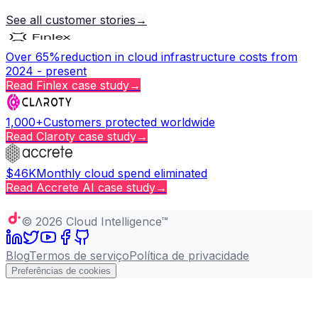
See all customer stories
→
Over 65%
reduction in cloud infrastructure costs from
2024 - present
Read
Finlex
case study
→
1,000+
Customers protected worldwide
Read
Claroty
case study
→
$46K
Monthly cloud spend eliminated
Read
Accrete AI
case study
→
Copy page
©
2026
Cloud Intelligence™
Blog
Termos de serviço
Política de privacidade
Preferências de cookies