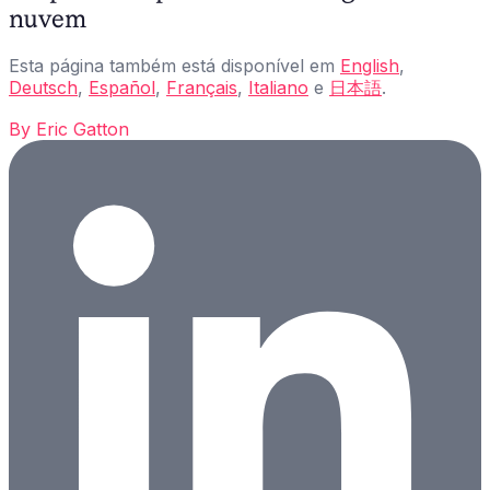
nuvem
Esta página também está disponível em
English
,
Deutsch
,
Español
,
Français
,
Italiano
e
日本語
.
By
Eric Gatton