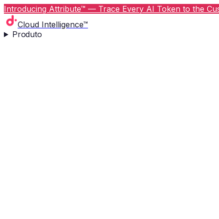
Introducing Attribute™ — Trace Every AI Token to the Cus
Cloud Intelligence™
Produto