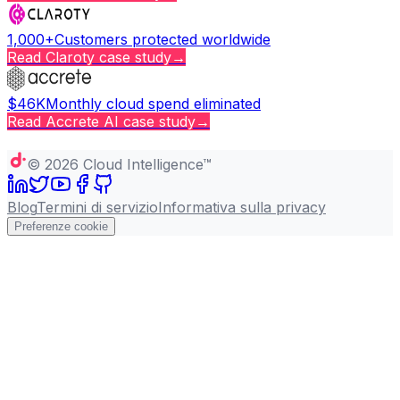
1,000+
Customers protected worldwide
Read
Claroty
case study
→
$46K
Monthly cloud spend eliminated
Read
Accrete AI
case study
→
Copy page
©
2026
Cloud Intelligence™
Blog
Termini di servizio
Informativa sulla privacy
Preferenze cookie