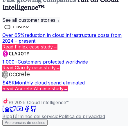
Intelligence™
See all customer stories
→
Over 65%
reduction in cloud infrastructure costs from
2024 - present
Read
Finlex
case study
→
1,000+
Customers protected worldwide
Read
Claroty
case study
→
$46K
Monthly cloud spend eliminated
Read
Accrete AI
case study
→
Copy page
©
2026
Cloud Intelligence™
Blog
Términos del servicio
Política de privacidad
Preferencias de cookies