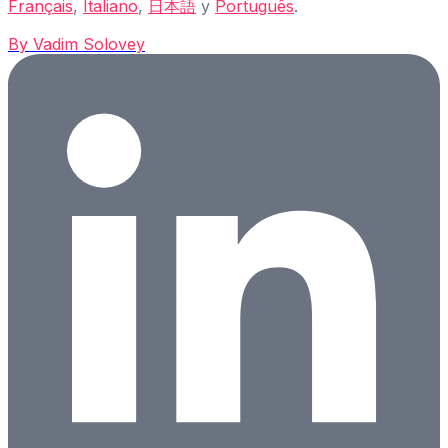
Français
,
Italiano
,
日本語
y
Português
.
By
Vadim Solovey