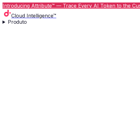
Introducing Attribute™ — Trace Every AI Token to the Cus
Cloud Intelligence™
Produto